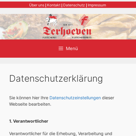
Zum
Über uns
Kontakt
Datenschutz
Impressum
|
|
|
Inhalt
springen
Menü
Datenschutzerklärung
Sie können hier Ihre
Datenschutzeinstellungen
dieser
Webseite bearbeiten.
1. Verantwortlicher
Verantwortlicher für die Erhebung, Verarbeitung und