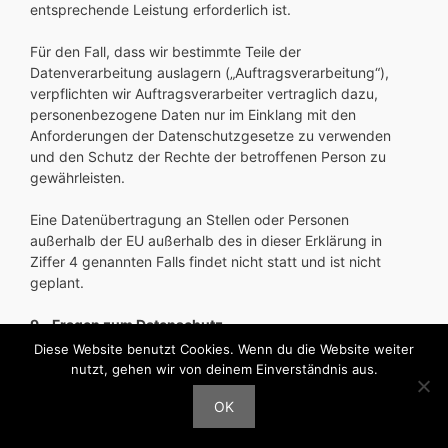
entsprechende Leistung erforderlich ist.
Für den Fall, dass wir bestimmte Teile der
Datenverarbeitung auslagern („Auftragsverarbeitung“),
verpflichten wir Auftragsverarbeiter vertraglich dazu,
personenbezogene Daten nur im Einklang mit den
Anforderungen der Datenschutzgesetze zu verwenden
und den Schutz der Rechte der betroffenen Person zu
gewährleisten.
Eine Datenübertragung an Stellen oder Personen
außerhalb der EU außerhalb des in dieser Erklärung in
Ziffer 4 genannten Falls findet nicht statt und ist nicht
geplant.
9. Fragen zum Datenschutz
Diese Website benutzt Cookies. Wenn du die Website weiter
Bei Fragen zum Datenschutz erreichen Sie unter den
hier
nutzt, gehen wir von deinem Einverständnis aus.
beschrieben Öffnungszeiten
unter der Telefonnummer+49
OK
(0)2821 24322 sowie per E-Mail unter
johannesterhoeven@t-online.de