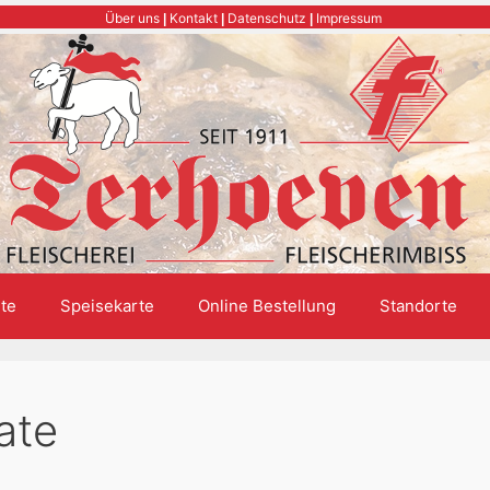
Über uns
Kontakt
Datenschutz
Impressum
|
|
|
te
Speisekarte
Online Bestellung
Standorte
ate