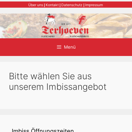
Zum
Über uns
Kontakt
Datenschutz
Impressum
|
|
|
Inhalt
springen
Menü
Bitte wählen Sie aus
unserem Imbissangebot
Imbiss Öffnungszeiten