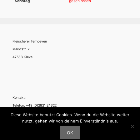
Sonntag
geschlossen
Fleischerei Terhoeven
Marktstr. 2
47533 Kleve
Kontakt:
Telefon: +49 (0)2821 24322
Telefax: +49 (0)2821 976260
Diese Website benutzt Cookies. Wenn du die Website weiter
nutzt, gehen wir von deinem Einverständnis aus.
OK
© 2026 Fleischerei Terhoeven