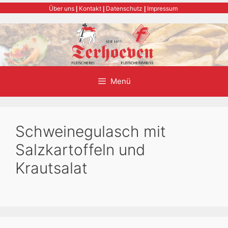
Zum
Über uns
Kontakt
Datenschutz
Impressum
|
|
|
Inhalt
springen
Menü
Schweinegulasch mit
Salzkartoffeln und
Krautsalat