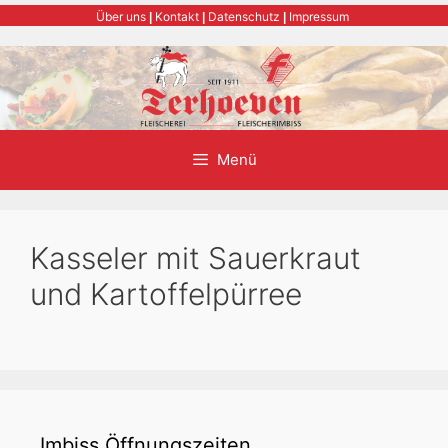
Zum
Über uns
Kontakt
Datenschutz
Impressum
|
|
|
Inhalt
springen
Menü
Kasseler mit Sauerkraut
und Kartoffelpürree
Imbiss Öffnungszeiten