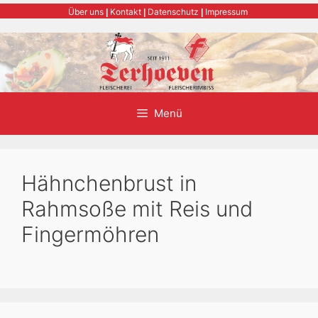
Zum
Über uns
Kontakt
Datenschutz
Impressum
|
|
|
Inhalt
springen
Menü
Hähnchenbrust in
Rahmsoße mit Reis und
Fingermöhren