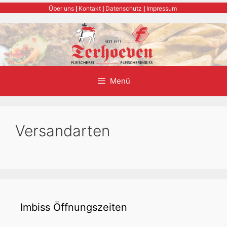
Zum
Über uns
Kontakt
Datenschutz
Impressum
|
|
|
Inhalt
springen
Menü
Versandarten
Imbiss Öffnungszeiten