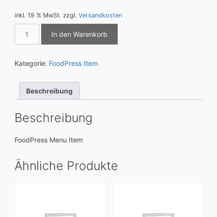
inkl. 19 % MwSt.
zzgl.
Versandkosten
Schweinegeschnetzeltes
In den Warenkorb
"Gyros"
mit
Pommes
Kategorie:
FoodPress Item
dazu
Mayonnaise
oder
Beschreibung
Ketchup
mit
Beschreibung
Zaziki
und
FoodPress Menu Item
Krautsalat
Menge
Ähnliche Produkte