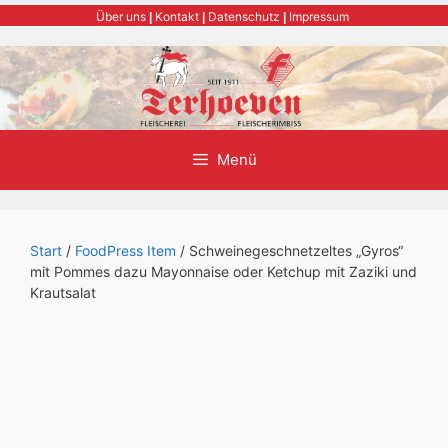
Zum
Über uns
Kontakt
Datenschutz
Impressum
|
|
|
Inhalt
springen
Menü
Start
/
FoodPress Item
/ Schweinegeschnetzeltes „Gyros“
mit Pommes dazu Mayonnaise oder Ketchup mit Zaziki und
Krautsalat