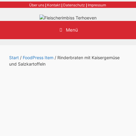
Zum
Über uns
Kontakt
Datenschutz
Impressum
|
|
|
Inhalt
springen
Menü
Start
/
FoodPress Item
/ Rinderbraten mit Kaisergemüse
und Salzkartoffeln