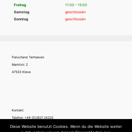
Freitag
11:00 – 15:00
Samstag
geschlossen
Sonntag
geschlossen
Fleischerei Terhoeven
Marktstr. 2
47533 Kleve
Kontakt:
Telefon: +49 (0)2821 24322
Telefax: +49 (0)2821 976260
Diese Website benutzt Cookies. Wenn du die Website weiter