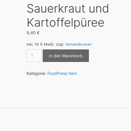
Sauerkraut und
Kartoffelpüree
9,40
€
inkl. 19 % MwSt.
zzgl.
Versandkosten
Minihaxe
In den Warenkorb
mit
Sauerkraut
und
Kategorie:
FoodPress Item
Kartoffelpüree
Menge