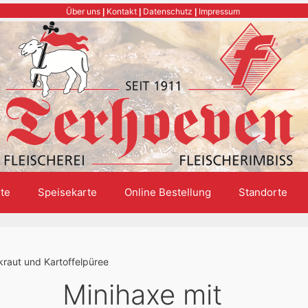
Über uns
Kontakt
Datenschutz
Impressum
|
|
|
te
Speisekarte
Online Bestellung
Standorte
kraut und Kartoffelpüree
Minihaxe mit