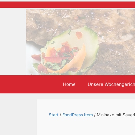
Zum
Inhalt
springen
Home
Unsere Wochengerich
Start
/
FoodPress Item
/ Minihaxe mit Sauer