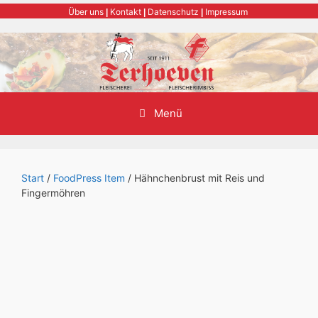
Zum
Über uns
Kontakt
Datenschutz
Impressum
|
|
|
Inhalt
springen
Menü
Start
/
FoodPress Item
/ Hähnchenbrust mit Reis und
Fingermöhren