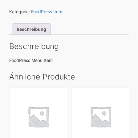
Reis
und
Kategorie:
FoodPress Item
Fingermöhren
Menge
Beschreibung
Beschreibung
FoodPress Menu Item
Ähnliche Produkte